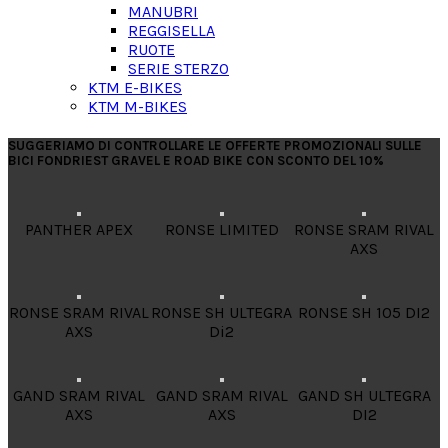
MANUBRI
REGGISELLA
RUOTE
SERIE STERZO
KTM E-BIKES
KTM M-BIKES
SUGGERIAMO DI CONTROLLARE LE OFFERTE PROMOZIONALI SULLE
BICI FONDRIEST GRAVEL E ROAD BIKE CON SCONTO DEL 10%
PANTHER APEX
RONSE LIMITED
RONSE SRAM RIVAL
AXS
RONSE SRAM RIVAL
RONSE SH ULTEGRA
RONSE SH 105 DI2
AXS
Di2
GAND SRAM RIVAL
GAND SRAM RIVAL
GAND SH ULTEGRA
AXS
AXS
DI2