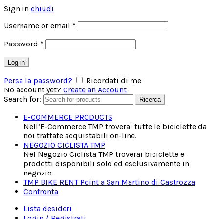
Sign in
chiudi
Username or email
*
Password
*
Log in
Persa la password?
Ricordati di me
No account yet?
Create an Account
Search for:
Ricerca
E-COMMERCE PRODUCTS
Nell’E-Commerce TMP troverai tutte le biciclette da
noi trattate acquistabili on-line.
NEGOZIO CICLISTA TMP
Nel Negozio Ciclista TMP troverai biciclette e
prodotti disponibili solo ed esclusivamente in
negozio.
TMP BIKE RENT Point a San Martino di Castrozza
Confronta
Lista desideri
Login / Registrati