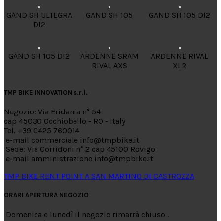
GAND SH ULTEGRA
GAND SH 105
GAND SH 105 DI2
DI2
GAND SH 105 DI2
ARDENNE SRAM
ARDENNE RIVAL
RIVAL AXS
XLR
TMP BIKE INNOVATION s.r.l.
Negozio: Via Eridania n° 54
cap 45030 Occhiobello - RO - Italy
Tel. +39 0425 760014
e-mail commerciale info@tmpbike.it
Sede: Via Corridoni n° 2 cap 45100 Rovigo
e-mail amministrazione info@tmpbike.it
TMP BIKE RENT POINT A SAN MARTINO DI CASTROZZA
ORARI APERTURA NEGOZIO
Domenica e lunedì il negozio rimarrà chiuso .