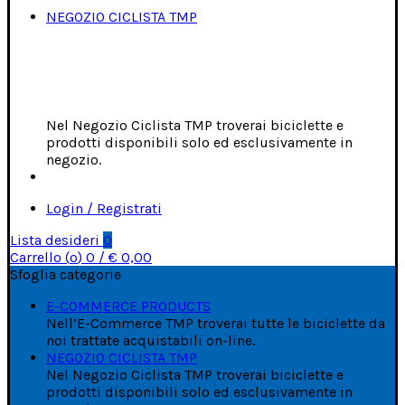
NEGOZIO CICLISTA TMP
Nel Negozio Ciclista TMP troverai biciclette e
prodotti disponibili solo ed esclusivamente in
negozio.
Login / Registrati
Lista desideri
0
Carrello (
o
)
0
/
€
0,00
Sfoglia categorie
E-COMMERCE PRODUCTS
Nell’E-Commerce TMP troverai tutte le biciclette da
noi trattate acquistabili on-line.
NEGOZIO CICLISTA TMP
Nel Negozio Ciclista TMP troverai biciclette e
prodotti disponibili solo ed esclusivamente in