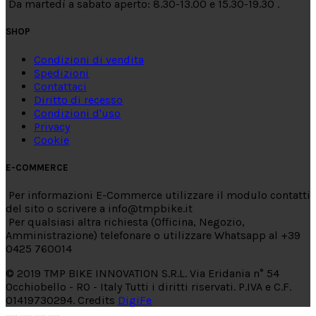
Da martedì a sabato aperto: 8.30-13.00 e 15.30-19.30 .
SHOP
Condizioni di vendita
Spedizioni
Contattaci
Diritto di recesso
Condizioni d'uso
Privacy
Cookie
E-COMMERCE
Per informazioni E-Commerce utilizzare il modulo contatti
del sito o scrivere a info@tmpbike.it
Per qualsiasi altra richiesta (Officina, Negozio,
Amministrazione) telefonare o utilizzare Whatsapp al +39
0425 760014
© 2019 TMP BIKE INNOVATION S.R.L. Via Eridania n° 54
Occhiobello - RO - Italy Tutti i diritti riservati. P.IVA e C.F.
01419730294. Credits
DigiFe