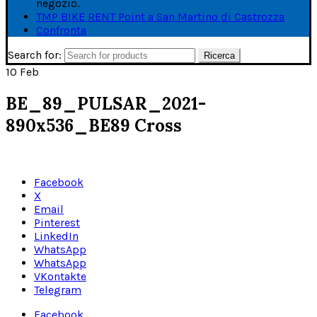
negozio.
TMP BIKE RENT Point a San Martino di Castrozza
Confronta
Search for:
Ricerca
10
Feb
BE_89_PULSAR_2021-
890x536_BE89 Cross
Facebook
X
Email
Pinterest
LinkedIn
WhatsApp
WhatsApp
VKontakte
Telegram
Facebook