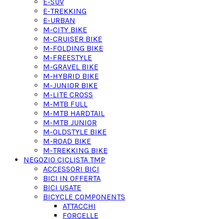
E-SUV
E-TREKKING
E-URBAN
M-CITY BIKE
M-CRUISER BIKE
M-FOLDING BIKE
M-FREESTYLE
M-GRAVEL BIKE
M-HYBRID BIKE
M-JUNIOR BIKE
M-LITE CROSS
M-MTB FULL
M-MTB HARDTAIL
M-MTB JUNIOR
M-OLDSTYLE BIKE
M-ROAD BIKE
M-TREKKING BIKE
NEGOZIO CICLISTA TMP
ACCESSORI BICI
BICI IN OFFERTA
BICI USATE
BICYCLE COMPONENTS
ATTACCHI
FORCELLE