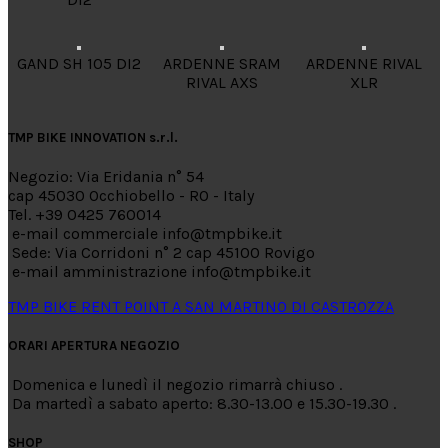
GAND SH 105 DI2
ARDENNE SRAM
ARDENNE RIVAL
RIVAL AXS
XLR
TMP BIKE INNOVATION s.r.l.
Negozio: Via Eridania n° 54
cap 45030 Occhiobello - RO - Italy
Tel. +39 0425 760014
e-mail commerciale info@tmpbike.it
Sede: Via Corridoni n° 2 cap 45100 Rovigo
e-mail amministrazione info@tmpbike.it
TMP BIKE RENT POINT A SAN MARTINO DI CASTROZZA
ORARI APERTURA NEGOZIO
Domenica e lunedì il negozio rimarrà chiuso .
Da martedì a sabato aperto: 8.30-13.00 e 15.30-19.30 .
SHOP