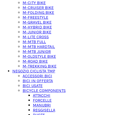
M-CITY BIKE
M-CRUISER BIKE
M-FOLDING BIKE
M-FREESTYLE
M-GRAVEL BIKE
M-HYBRID BIKE
M-JUNIOR BIKE
M-LITE CROSS
M-MTB FULL
M-MTB HARDTAIL
M-MTB JUNIOR
M-OLDSTYLE BIKE
M-ROAD BIKE
M-TREKKING BIKE
NEGOZIO CICLISTA TMP
ACCESSORI BICI
BICI IN OFFERTA
BICI USATE
BICYCLE COMPONENTS
ATTACCHI
FORCELLE
MANUBRI
REGGISELLA
RUOTE