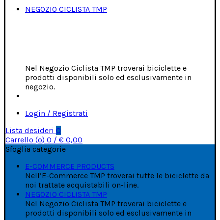
NEGOZIO CICLISTA TMP
Nel Negozio Ciclista TMP troverai biciclette e
prodotti disponibili solo ed esclusivamente in
negozio.
Login / Registrati
Lista desideri
0
Carrello (
o
)
0
/
€
0,00
Sfoglia categorie
E-COMMERCE PRODUCTS
Nell’E-Commerce TMP troverai tutte le biciclette da
noi trattate acquistabili on-line.
NEGOZIO CICLISTA TMP
Nel Negozio Ciclista TMP troverai biciclette e
prodotti disponibili solo ed esclusivamente in