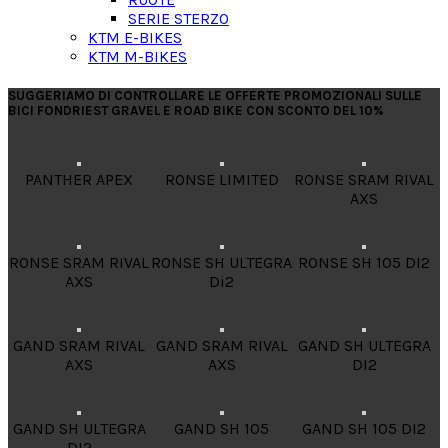
SERIE STERZO
KTM E-BIKES
KTM M-BIKES
SUGGERIAMO DI CONTROLLARE LE OFFERTE PROMOZIONALI SULLE
BICI FONDRIEST GRAVEL E ROAD BIKE CON SCONTO DEL 10%
PANTHER APEX
RONSE LIMITED
RONSE SRAM RIVAL
AXS
RONSE SRAM RIVAL
RONSE SH ULTEGRA
RONSE SH 105 DI2
AXS
Di2
GAND SRAM RIVAL
GAND SRAM RIVAL
GAND SH ULTEGRA
AXS
AXS
DI2
GAND SH ULTEGRA
GAND SH 105
GAND SH 105 DI2
DI2