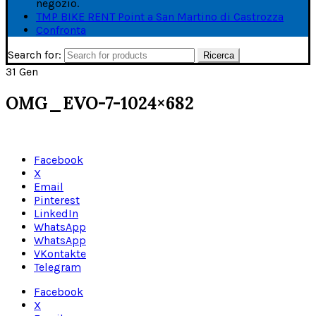
negozio.
TMP BIKE RENT Point a San Martino di Castrozza
Confronta
Search for:
Ricerca
31
Gen
OMG_EVO-7-1024×682
Facebook
X
Email
Pinterest
LinkedIn
WhatsApp
WhatsApp
VKontakte
Telegram
Facebook
X