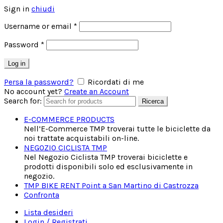
Sign in
chiudi
Username or email
*
Password
*
Log in
Persa la password?
Ricordati di me
No account yet?
Create an Account
Search for:
Ricerca
E-COMMERCE PRODUCTS
Nell’E-Commerce TMP troverai tutte le biciclette da
noi trattate acquistabili on-line.
NEGOZIO CICLISTA TMP
Nel Negozio Ciclista TMP troverai biciclette e
prodotti disponibili solo ed esclusivamente in
negozio.
TMP BIKE RENT Point a San Martino di Castrozza
Confronta
Lista desideri
Login / Registrati