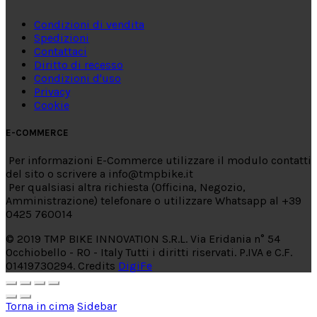
Condizioni di vendita
Spedizioni
Contattaci
Diritto di recesso
Condizioni d'uso
Privacy
Cookie
E-COMMERCE
Per informazioni E-Commerce utilizzare il modulo contatti
del sito o scrivere a info@tmpbike.it
Per qualsiasi altra richiesta (Officina, Negozio,
Amministrazione) telefonare o utilizzare Whatsapp al +39
0425 760014
© 2019 TMP BIKE INNOVATION S.R.L. Via Eridania n° 54
Occhiobello - RO - Italy Tutti i diritti riservati. P.IVA e C.F.
01419730294. Credits
DigiFe
Torna in cima
Sidebar