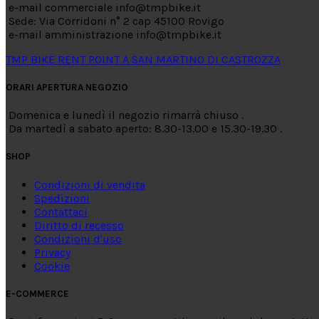
e-mail commerciale info@tmpbike.it
Sede: Via Corridoni n° 2 cap 45100 Rovigo
e-mail amministrazione info@tmpbike.it
TMP BIKE RENT POINT A SAN MARTINO DI CASTROZZA
ORARI APERTURA NEGOZIO
Domenica e lunedì il negozio rimarrà chiuso .
Da martedì a sabato aperto: 8.30-13.00 e 15.30-19.30 .
SHOP
Condizioni di vendita
Spedizioni
Contattaci
Diritto di recesso
Condizioni d'uso
Privacy
Cookie
E-COMMERCE