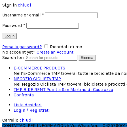
Sign in
chiudi
Username or email
*
Password
*
Log in
Persa la password?
Ricordati di me
No account yet?
Create an Account
Search for:
Ricerca
E-COMMERCE PRODUCTS
Nell’E-Commerce TMP troverai tutte le biciclette da noi 
NEGOZIO CICLISTA TMP
Nel Negozio Ciclista TMP troverai biciclette e prodotti
TMP BIKE RENT Point a San Martino di Castrozza
Confronta
Lista desideri
Login / Registrati
Carrello
chiudi
CONTATTACI PER INFORMAZIONI: Via WhatsApp
042576001