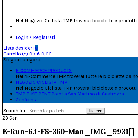
Nel Negozio Ciclista TMP troverai biciclette e prodott
Login / Registrati
Lista desideri
0
Carrello (
o
)
0
/
€
0,00
Sfoglia categorie
E-COMMERCE PRODUCTS
Nell’E-Commerce TMP troverai tutte le biciclette da noi
NEGOZIO CICLISTA TMP
Nel Negozio Ciclista TMP troverai biciclette e prodott
TMP BIKE RENT Point a San Martino di Castrozza
Confronta
Search for:
Ricerca
23
Gen
E-Run-6.1-FS-360-Man_IMG_9931[]