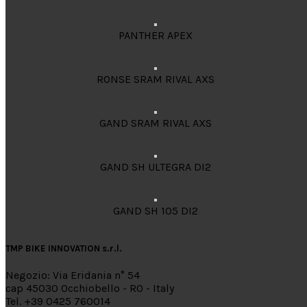
PANTHER APEX
RONSE SRAM RIVAL AXS
GAND SRAM RIVAL AXS
GAND SH ULTEGRA DI2
GAND SH 105 DI2
TMP BIKE INNOVATION s.r.l.
Negozio: Via Eridania n° 54
cap 45030 Occhiobello - RO - Italy
Tel. +39 0425 760014