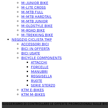
M-JUNIOR BIKE
M-LITE CROSS
M-MTB FULL
M-MTB HARDTAIL
M-MTB JUNIOR
M-OLDSTYLE BIKE
M-ROAD BIKE
M-TREKKING BIKE
NEGOZIO CICLISTA TMP
ACCESSORI BICI
BICI IN OFFERTA
BICI USATE
BICYCLE COMPONENTS
ATTACCHI
FORCELLE
MANUBRI
REGGISELLA
RUOTE
SERIE STERZO
KTM E-BIKES
KTM M-BIKES
SUGGERIAMO DI CONTROLLARE LE OFFERTE PROMOZIONALI SULLE BIC