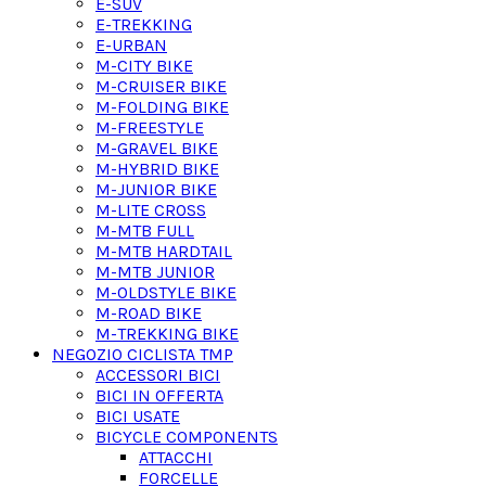
E-SUV
E-TREKKING
E-URBAN
M-CITY BIKE
M-CRUISER BIKE
M-FOLDING BIKE
M-FREESTYLE
M-GRAVEL BIKE
M-HYBRID BIKE
M-JUNIOR BIKE
M-LITE CROSS
M-MTB FULL
M-MTB HARDTAIL
M-MTB JUNIOR
M-OLDSTYLE BIKE
M-ROAD BIKE
M-TREKKING BIKE
NEGOZIO CICLISTA TMP
ACCESSORI BICI
BICI IN OFFERTA
BICI USATE
BICYCLE COMPONENTS
ATTACCHI
FORCELLE