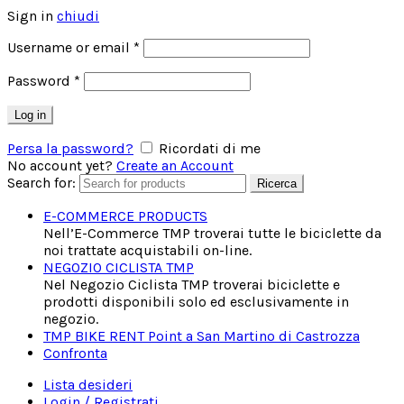
Sign in
chiudi
Username or email
*
Password
*
Log in
Persa la password?
Ricordati di me
No account yet?
Create an Account
Search for:
Ricerca
E-COMMERCE PRODUCTS
Nell’E-Commerce TMP troverai tutte le biciclette da
noi trattate acquistabili on-line.
NEGOZIO CICLISTA TMP
Nel Negozio Ciclista TMP troverai biciclette e
prodotti disponibili solo ed esclusivamente in
negozio.
TMP BIKE RENT Point a San Martino di Castrozza
Confronta
Lista desideri
Login / Registrati