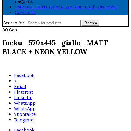
negozio.
TMP BIKE RENT Point a San Martino di Castrozza
Confronta
Search for:
Ricerca
30
Gen
fucku_570x445_giallo_MATT
BLACK + NEON YELLOW
Facebook
X
Email
Pinterest
LinkedIn
WhatsApp
WhatsApp
VKontakte
Telegram
Facebook