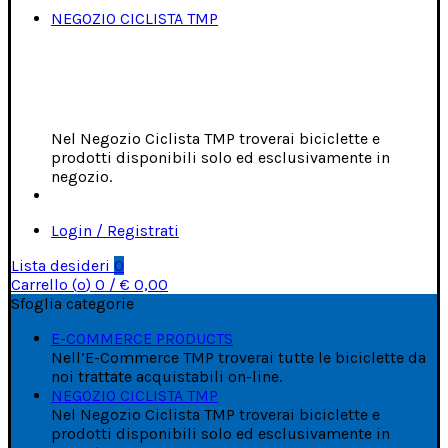
NEGOZIO CICLISTA TMP
Nel Negozio Ciclista TMP troverai biciclette e
prodotti disponibili solo ed esclusivamente in
negozio.
Login / Registrati
Lista desideri
0
Carrello (
o
)
0
/
€
0,00
Sfoglia categorie
E-COMMERCE PRODUCTS
Nell’E-Commerce TMP troverai tutte le biciclette da
noi trattate acquistabili on-line.
NEGOZIO CICLISTA TMP
Nel Negozio Ciclista TMP troverai biciclette e
prodotti disponibili solo ed esclusivamente in