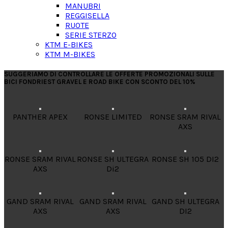
MANUBRI
REGGISELLA
RUOTE
SERIE STERZO
KTM E-BIKES
KTM M-BIKES
SUGGERIAMO DI CONTROLLARE LE OFFERTE PROMOZIONALI SULLE
BICI FONDRIEST GRAVEL E ROAD BIKE CON SCONTO DEL 10%
PANTHER APEX
RONSE LIMITED
RONSE SRAM RIVAL
AXS
RONSE SRAM RIVAL
RONSE SH ULTEGRA
RONSE SH 105 DI2
AXS
Di2
GAND SRAM RIVAL
GAND SRAM RIVAL
GAND SH ULTEGRA
AXS
AXS
DI2