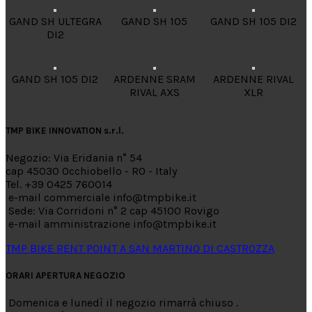
GAND SH ULTEGRA
GAND SH 105
GAND SH 105 DI2
DI2
GAND SH 105 DI2
ARDENNE SRAM
ARDENNE RIVAL
RIVAL AXS
XLR
TMP BIKE INNOVATION s.r.l.
Negozio: Via Eridania n° 54
cap 45030 Occhiobello - RO - Italy
Tel. +39 0425 760014
e-mail commerciale info@tmpbike.it
Sede: Via Corridoni n° 2 cap 45100 Rovigo
e-mail amministrazione info@tmpbike.it
TMP BIKE RENT POINT A SAN MARTINO DI CASTROZZA
ORARI APERTURA NEGOZIO
Domenica e lunedì il negozio rimarrà chiuso .