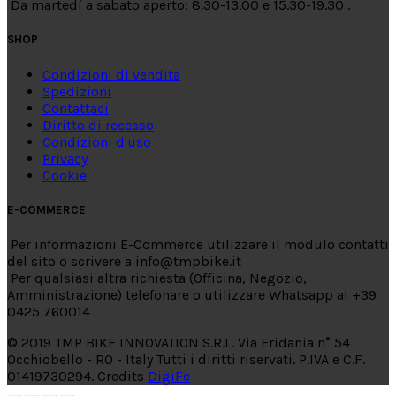
Da martedì a sabato aperto: 8.30-13.00 e 15.30-19.30 .
SHOP
Condizioni di vendita
Spedizioni
Contattaci
Diritto di recesso
Condizioni d'uso
Privacy
Cookie
E-COMMERCE
Per informazioni E-Commerce utilizzare il modulo contatti
del sito o scrivere a info@tmpbike.it
Per qualsiasi altra richiesta (Officina, Negozio,
Amministrazione) telefonare o utilizzare Whatsapp al +39
0425 760014
© 2019 TMP BIKE INNOVATION S.R.L. Via Eridania n° 54
Occhiobello - RO - Italy Tutti i diritti riservati. P.IVA e C.F.
01419730294. Credits
DigiFe