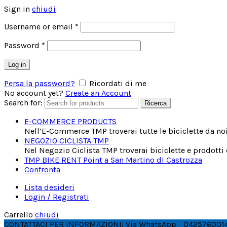
Sign in
chiudi
Username or email
*
Password
*
Log in
Persa la password?
Ricordati di me
No account yet?
Create an Account
Search for:
Ricerca
E-COMMERCE PRODUCTS
Nell’E-Commerce TMP troverai tutte le biciclette da noi 
NEGOZIO CICLISTA TMP
Nel Negozio Ciclista TMP troverai biciclette e prodotti
TMP BIKE RENT Point a San Martino di Castrozza
Confronta
Lista desideri
Login / Registrati
Carrello
chiudi
CONTATTACI PER INFORMAZIONI: Via WhatsApp
042576001