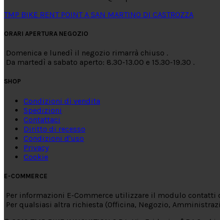
TMP BIKE RENT POINT A SAN MARTINO DI CASTROZZA
ORARI APERTURA NEGOZIO
Domenica e lunedì il negozio rimarrà chiuso .
Da martedì a sabato aperto: 8.30-13.00 e 15.30-19.30 .
SHOP
Condizioni di vendita
Spedizioni
Contattaci
Diritto di recesso
Condizioni d'uso
Privacy
Cookie
E-COMMERCE
Per informazioni E-Commerce utilizzare il modulo contatti d
Per qualsiasi altra richiesta (Officina, Negozio, Amministra