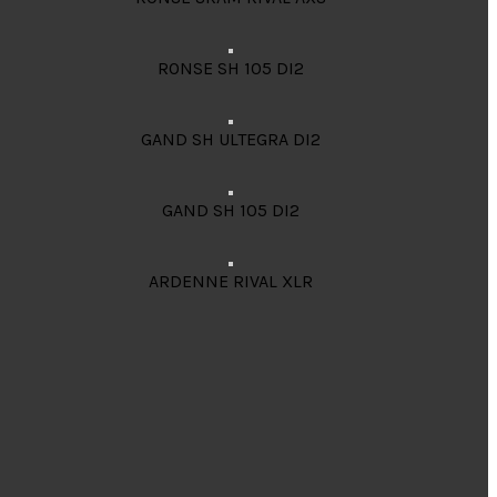
RONSE SH 105 DI2
GAND SH ULTEGRA DI2
GAND SH 105 DI2
ARDENNE RIVAL XLR