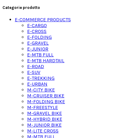
Categorie prodotto
E-COMMERCE PRODUCTS
E-CARGO
E-CROSS
E-FOLDING
E-GRAVEL
E-JUNIOR
E-MTB FULL
E-MTB HARDTAIL
E-ROAD
E-SUV
E-TREKKING
E-URBAN
M-CITY BIKE
M-CRUISER BIKE
M-FOLDING BIKE
M-FREESTYLE
M-GRAVEL BIKE
M-HYBRID BIKE
M-JUNIOR BIKE
M-LITE CROSS
M-MTB FULL