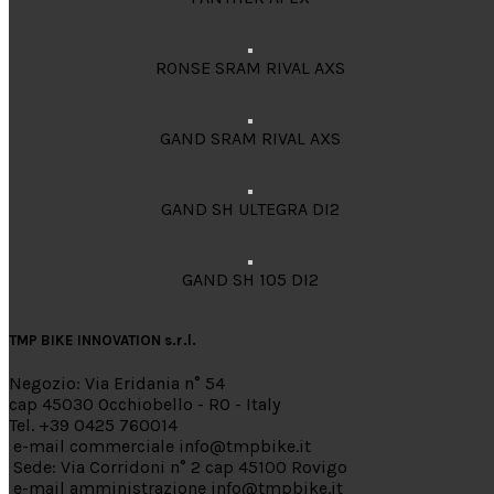
RONSE SRAM RIVAL AXS
GAND SRAM RIVAL AXS
GAND SH ULTEGRA DI2
GAND SH 105 DI2
TMP BIKE INNOVATION s.r.l.
Negozio: Via Eridania n° 54
cap 45030 Occhiobello - RO - Italy
Tel. +39 0425 760014
e-mail commerciale info@tmpbike.it
Sede: Via Corridoni n° 2 cap 45100 Rovigo
e-mail amministrazione info@tmpbike.it