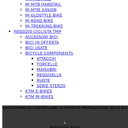
M-MTB HARDTAIL
M-MTB JUNIOR
M-OLDSTYLE BIKE
M-ROAD BIKE
M-TREKKING BIKE
NEGOZIO CICLISTA TMP
ACCESSORI BICI
BICI IN OFFERTA
BICI USATE
BICYCLE COMPONENTS
ATTACCHI
FORCELLE
MANUBRI
REGGISELLA
RUOTE
SERIE STERZO
KTM E-BIKES
KTM M-BIKES
SUGGERIAMO DI CONTROLLARE LE OFFERTE PROMOZIONALI SULLE BIC
PANTHER APEX