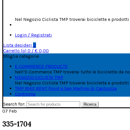
Nel Negozio Ciclista TMP troverai biciclette e prodott
Login / Registrati
Lista desideri
0
Carrello (
o
)
0
/
€
0,00
Sfoglia categorie
E-COMMERCE PRODUCTS
Nell’E-Commerce TMP troverai tutte le biciclette da noi
NEGOZIO CICLISTA TMP
Nel Negozio Ciclista TMP troverai biciclette e prodott
TMP BIKE RENT Point a San Martino di Castrozza
Confronta
Search for:
Ricerca
07
Feb
335-1704