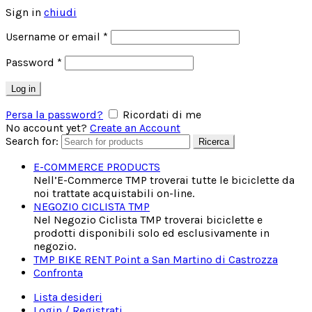
Sign in
chiudi
Username or email
*
Password
*
Log in
Persa la password?
Ricordati di me
No account yet?
Create an Account
Search for:
Ricerca
E-COMMERCE PRODUCTS
Nell’E-Commerce TMP troverai tutte le biciclette da
noi trattate acquistabili on-line.
NEGOZIO CICLISTA TMP
Nel Negozio Ciclista TMP troverai biciclette e
prodotti disponibili solo ed esclusivamente in
negozio.
TMP BIKE RENT Point a San Martino di Castrozza
Confronta
Lista desideri
Login / Registrati