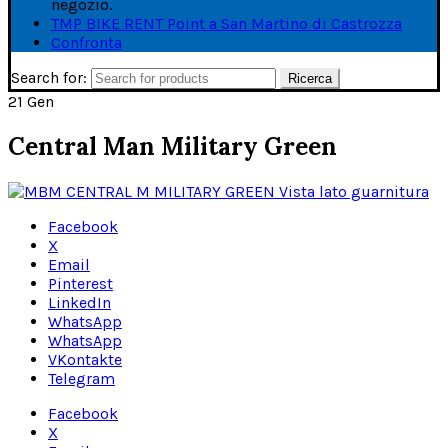
negozio.
TMP BIKE RENT Point a San Martino di Castrozza
Confronta
Search for:
Ricerca
21
Gen
Central Man Military Green
Facebook
X
Email
Pinterest
LinkedIn
WhatsApp
WhatsApp
VKontakte
Telegram
Facebook
X