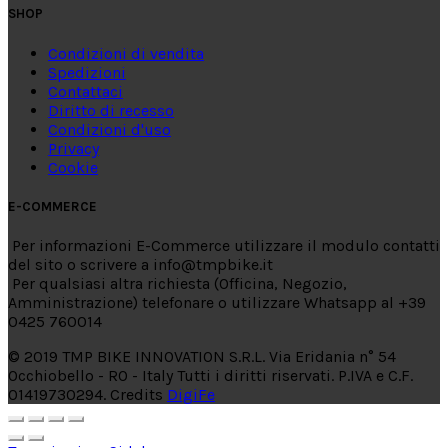
SHOP
Condizioni di vendita
Spedizioni
Contattaci
Diritto di recesso
Condizioni d'uso
Privacy
Cookie
E-COMMERCE
Per informazioni E-Commerce utilizzare il modulo contatti
del sito o scrivere a info@tmpbike.it
Per qualsiasi altra richiesta (Officina, Negozio,
Amministrazione) telefonare o utilizzare Whatsapp al +39
0425 760014
© 2019 TMP BIKE INNOVATION S.R.L. Via Eridania n° 54
Occhiobello - RO - Italy Tutti i diritti riservati. P.IVA e C.F.
01419730294. Credits
DigiFe