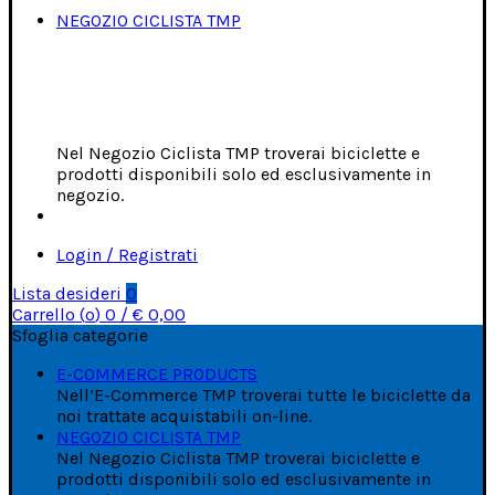
NEGOZIO CICLISTA TMP
Nel Negozio Ciclista TMP troverai biciclette e
prodotti disponibili solo ed esclusivamente in
negozio.
Login / Registrati
Lista desideri
0
Carrello (
o
)
0
/
€
0,00
Sfoglia categorie
E-COMMERCE PRODUCTS
Nell’E-Commerce TMP troverai tutte le biciclette da
noi trattate acquistabili on-line.
NEGOZIO CICLISTA TMP
Nel Negozio Ciclista TMP troverai biciclette e
prodotti disponibili solo ed esclusivamente in