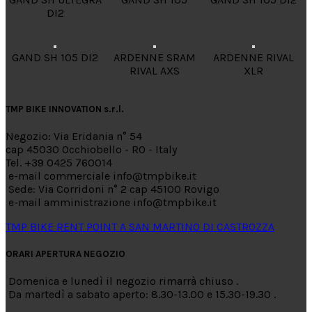
DI2
GAND SH 105 DI2
ARDENNE SRAM
ARDENNE RIVAL
RIVAL AXS
XLR
TMP BIKE INNOVATION s.r.l.
Negozio: Via Eridania n° 54
cap 45030 Occhiobello - RO - Italy
Tel. +39 0425 760014
e-mail commerciale info@tmpbike.it
Sede: Via Corridoni n° 2 cap 45100 Rovigo
e-mail amministrazione info@tmpbike.it
TMP BIKE RENT POINT A SAN MARTINO DI CASTROZZA
ORARI APERTURA NEGOZIO
Domenica e lunedì il negozio rimarrà chiuso .
Da martedì a sabato aperto: 8.30-13.00 e 15.30-19.30 .