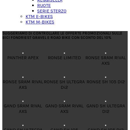
RUOTE
SERIE STERZO
KTM E-BIKES
KTM M-BIKES
SUGGERIAMO DI CONTROLLARE LE OFFERTE PROMOZIONALI SULLE
BICI FONDRIEST GRAVEL E ROAD BIKE CON SCONTO DEL 10%
PANTHER APEX
RONSE LIMITED
RONSE SRAM RIVAL
AXS
RONSE SRAM RIVAL
RONSE SH ULTEGRA
RONSE SH 105 DI2
AXS
Di2
GAND SRAM RIVAL
GAND SRAM RIVAL
GAND SH ULTEGRA
AXS
AXS
DI2
GAND SH ULTEGRA
GAND SH 105
GAND SH 105 DI2