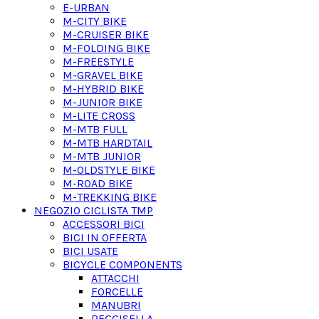
E-URBAN
M-CITY BIKE
M-CRUISER BIKE
M-FOLDING BIKE
M-FREESTYLE
M-GRAVEL BIKE
M-HYBRID BIKE
M-JUNIOR BIKE
M-LITE CROSS
M-MTB FULL
M-MTB HARDTAIL
M-MTB JUNIOR
M-OLDSTYLE BIKE
M-ROAD BIKE
M-TREKKING BIKE
NEGOZIO CICLISTA TMP
ACCESSORI BICI
BICI IN OFFERTA
BICI USATE
BICYCLE COMPONENTS
ATTACCHI
FORCELLE
MANUBRI
REGGISELLA