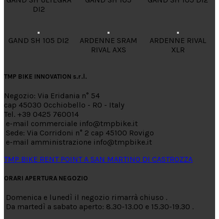
DI2
GAND SH 105 DI2
ARDENNE SRAM
ARDENNE RIVAL
RIVAL AXS
XLR
TMP BIKE INNOVATION s.r.l.
Negozio: Via Eridania n° 54
cap 45030 Occhiobello - RO - Italy
Tel. +39 0425 760014
e-mail commerciale info@tmpbike.it
Sede: Via Corridoni n° 2 cap 45100 Rovigo
e-mail amministrazione info@tmpbike.it
TMP BIKE RENT POINT A SAN MARTINO DI CASTROZZA
ORARI APERTURA NEGOZIO
Domenica e lunedì il negozio rimarrà chiuso .
Da martedì a sabato aperto: 8.30-13.00 e 15.30-19.30 .