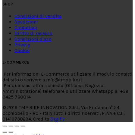
SHOP
Condizioni di vendita
Spedizioni
Contattaci
Diritto di recesso
Condizioni d'uso
Privacy
Cookie
E-COMMERCE
Per informazioni E-Commerce utilizzare il modulo contatti
del sito o scrivere a info@tmpbike.it
Per qualsiasi altra richiesta (Officina, Negozio,
Amministrazione) telefonare o utilizzare Whatsapp al +39
0425 760014
© 2019 TMP BIKE INNOVATION S.R.L. Via Eridania n° 54
Occhiobello - RO - Italy Tutti i diritti riservati. P.IVA e C.F.
01419730294. Credits
DigiFe