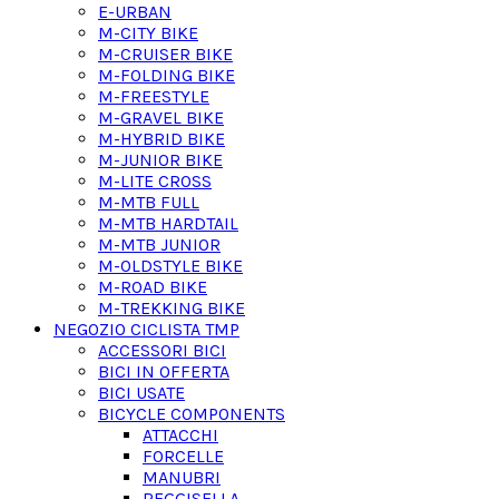
E-URBAN
M-CITY BIKE
M-CRUISER BIKE
M-FOLDING BIKE
M-FREESTYLE
M-GRAVEL BIKE
M-HYBRID BIKE
M-JUNIOR BIKE
M-LITE CROSS
M-MTB FULL
M-MTB HARDTAIL
M-MTB JUNIOR
M-OLDSTYLE BIKE
M-ROAD BIKE
M-TREKKING BIKE
NEGOZIO CICLISTA TMP
ACCESSORI BICI
BICI IN OFFERTA
BICI USATE
BICYCLE COMPONENTS
ATTACCHI
FORCELLE
MANUBRI
REGGISELLA