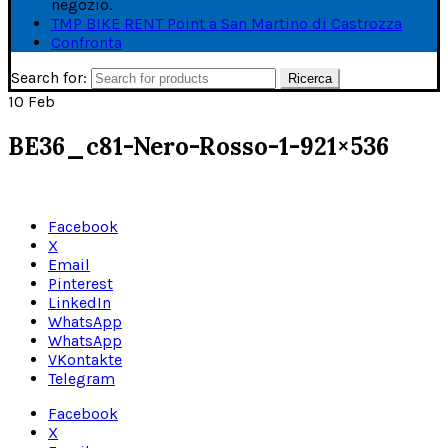
negozio.
TMP BIKE RENT Point a San Martino di Castrozza
Confronta
Search for:
Ricerca
10
Feb
BE36_c81-Nero-Rosso-1-921×536
Facebook
X
Email
Pinterest
LinkedIn
WhatsApp
WhatsApp
VKontakte
Telegram
Facebook
X