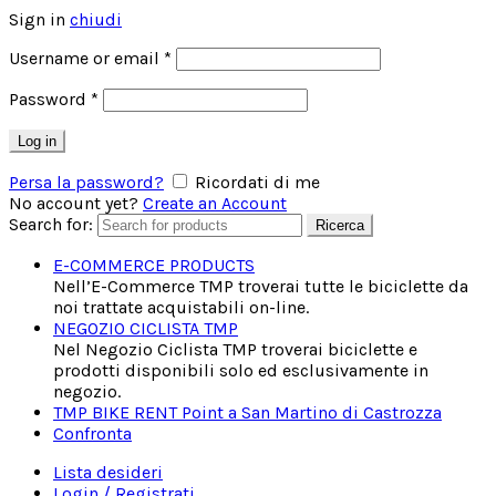
Sign in
chiudi
Username or email
*
Password
*
Log in
Persa la password?
Ricordati di me
No account yet?
Create an Account
Search for:
Ricerca
E-COMMERCE PRODUCTS
Nell’E-Commerce TMP troverai tutte le biciclette da
noi trattate acquistabili on-line.
NEGOZIO CICLISTA TMP
Nel Negozio Ciclista TMP troverai biciclette e
prodotti disponibili solo ed esclusivamente in
negozio.
TMP BIKE RENT Point a San Martino di Castrozza
Confronta
Lista desideri
Login / Registrati