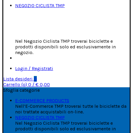
NEGOZIO CICLISTA TMP
Nel Negozio Ciclista TMP troverai biciclette e
prodotti disponibili solo ed esclusivamente in
negozio.
Login / Registrati
Lista desideri
0
Carrello (
o
)
0
/
€
0,00
Sfoglia categorie
E-COMMERCE PRODUCTS
Nell’E-Commerce TMP troverai tutte le biciclette da
noi trattate acquistabili on-line.
NEGOZIO CICLISTA TMP
Nel Negozio Ciclista TMP troverai biciclette e
prodotti disponibili solo ed esclusivamente in