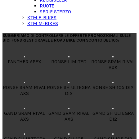
RUOTE
SERIE STERZO
KTM E-BIKES
KTM M-BIKES
SUGGERIAMO DI CONTROLLARE LE OFFERTE PROMOZIONALI SULLE
BICI FONDRIEST GRAVEL E ROAD BIKE CON SCONTO DEL 10%
PANTHER APEX
RONSE LIMITED
RONSE SRAM RIVAL
AXS
RONSE SRAM RIVAL
RONSE SH ULTEGRA
RONSE SH 105 DI2
AXS
Di2
GAND SRAM RIVAL
GAND SRAM RIVAL
GAND SH ULTEGRA
AXS
AXS
DI2
GAND SH ULTEGRA
GAND SH 105
GAND SH 105 DI2