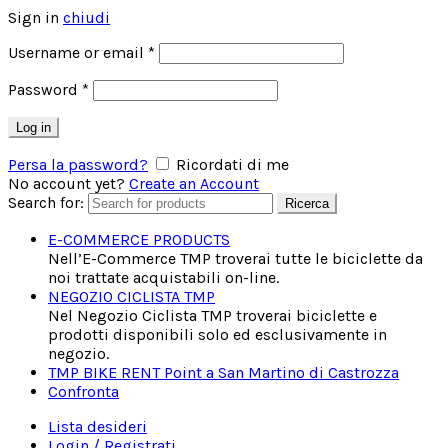
Sign in
chiudi
Username or email
*
Password
*
Log in
Persa la password?
Ricordati di me
No account yet?
Create an Account
Search for:
Ricerca
E-COMMERCE PRODUCTS
Nell’E-Commerce TMP troverai tutte le biciclette da
noi trattate acquistabili on-line.
NEGOZIO CICLISTA TMP
Nel Negozio Ciclista TMP troverai biciclette e
prodotti disponibili solo ed esclusivamente in
negozio.
TMP BIKE RENT Point a San Martino di Castrozza
Confronta
Lista desideri
Login / Registrati