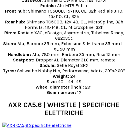
Cassette:
Shimano CS-M6100, 12s, 10/51
Pedals:
Alu MTB Full +
Front hub:
Shimano TC500B, 15×110, CL, 32h Radiale J110,
15×110, CL, 32h
Rear hub:
Shimano TC500B, 12×148, CL, MicroSpline, 32h
Formula, 12×148, CL, MicroSpline, 32h
Rims:
Radiale X30, eDesign, Asymmetric, Tubeless Ready,
622x30c
Stem:
Alu, Barbore 35 mm, Extension S-M frame 35 mm L-
XL 50 mm
Handlebar:
Alu, 780 mm, Barbore 35 mm, Rise 15 mm
Seatpost:
Dropper A1, Diameter 31.6 mm, remote
Saddle:
Selle Royal SRX
Tyres:
Schwalbe Nobby Nic, Performance, Addix, 29”x2.60”
Weight:
24
Size:
40 – 44 -48
Wheel diameter [inch]:
29’’
Gear number:
12
AXR CA5.6 | WHISTLE | SPECIFICHE
ELETTRICHE