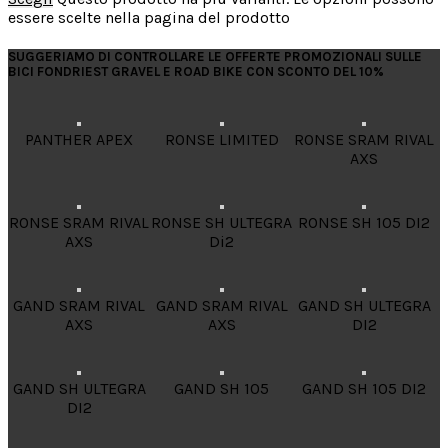
essere scelte nella pagina del prodotto
SUGGERIAMO DI CONTROLLARE LE OFFERTE PROMOZIONALI SULLE
BICI FONDRIEST GRAVEL E ROAD BIKE CON SCONTO DEL 10%
PANTHER APEX
RONSE LIMITED
RONSE SRAM RIVAL
AXS
RONSE SRAM RIVAL
RONSE SH ULTEGRA
RONSE SH 105 DI2
AXS
Di2
GAND SRAM RIVAL
GAND SRAM RIVAL
GAND SH ULTEGRA
AXS
AXS
DI2
GAND SH ULTEGRA
GAND SH 105
GAND SH 105 DI2
DI2