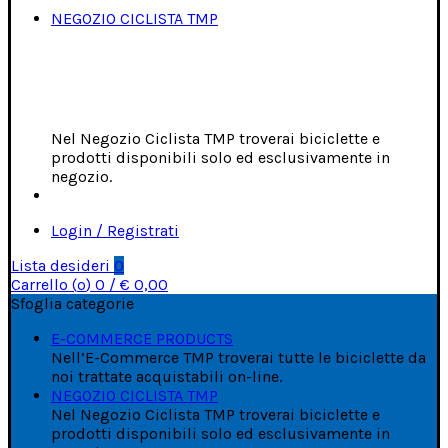
NEGOZIO CICLISTA TMP
Nel Negozio Ciclista TMP troverai biciclette e
prodotti disponibili solo ed esclusivamente in
negozio.
Login / Registrati
Lista desideri
0
Carrello (
o
)
0
/
€
0,00
Sfoglia categorie
E-COMMERCE PRODUCTS
Nell’E-Commerce TMP troverai tutte le biciclette da
noi trattate acquistabili on-line.
NEGOZIO CICLISTA TMP
Nel Negozio Ciclista TMP troverai biciclette e
prodotti disponibili solo ed esclusivamente in