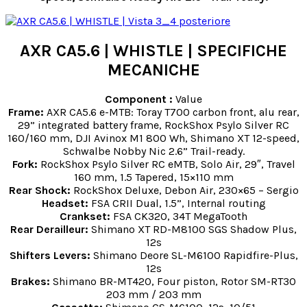
AXR CA5.6 | WHISTLE | SPECIFICHE
MECANICHE
Component :
Value
Frame:
AXR CA5.6 e-MTB: Toray T700 carbon front, alu rear,
29” integrated battery frame, RockShox Psylo Silver RC
160/160 mm, DJI Avinox M1 800 Wh, Shimano XT 12-speed,
Schwalbe Nobby Nic 2.6” Trail-ready.
Fork:
RockShox Psylo Silver RC eMTB, Solo Air, 29″, Travel
160 mm, 1.5 Tapered, 15×110 mm
Rear Shock:
RockShox Deluxe, Debon Air, 230×65 – Sergio
Headset:
FSA CRII Dual, 1.5”, Internal routing
Crankset:
FSA CK320, 34T MegaTooth
Rear Derailleur:
Shimano XT RD-M8100 SGS Shadow Plus,
12s
Shifters Levers:
Shimano Deore SL-M6100 Rapidfire-Plus,
12s
Brakes:
Shimano BR-MT420, Four piston, Rotor SM-RT30
203 mm / 203 mm