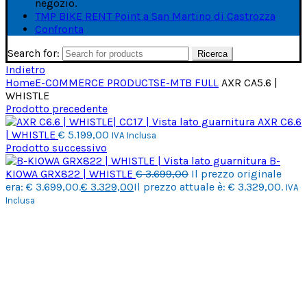
negozio.
TMP BIKE RENT Point a San Martino di Castrozza
Confronta
Search for:
Ricerca
Indietro
Home
E-COMMERCE PRODUCTS
E-MTB FULL
AXR CA5.6 |
WHISTLE
Prodotto precedente
AXR C6.6
| WHISTLE
€
5.199,00
IVA Inclusa
Prodotto successivo
B-
KIOWA GRX822 | WHISTLE
€
3.699,00
Il prezzo originale
era: € 3.699,00.
€
3.329,00
Il prezzo attuale è: € 3.329,00.
IVA
Inclusa
Click to enlarge