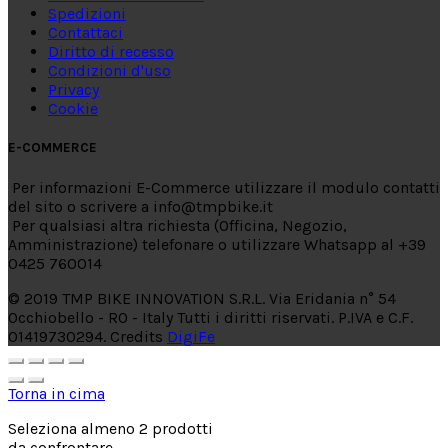
Spedizioni
Contattaci
Diritto di recesso
Condizioni d'uso
Privacy
Cookie
E-COMMERCE
Per informazioni E-Commerce utilizzare il modulo contatti
del sito o scrivere a info@tmpbike.it
Per qualsiasi altra richiesta (Officina, Negozio,
Amministrazione) telefonare o utilizzare Whatsapp al +39
0425 760014
© 2019 TMP BIKE INNOVATION S.R.L. Via Eridania n° 54
Occhiobello - RO - Italy Tutti i diritti riservati. P.IVA e C.F.
01419730294. Credits
DigiFe
Torna in cima
Seleziona almeno 2 prodotti
da confrontare