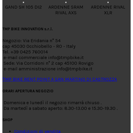
GAND SH 105 DI2
ARDENNE SRAM
ARDENNE RIVAL
RIVAL AXS
XLR
TMP BIKE INNOVATION s.r.l.
Negozio: Via Eridania n° 54
cap 45030 Occhiobello - RO - Italy
Tel. +39 0425 760014
e-mail commerciale info@tmpbike.it
Sede: Via Corridoni n° 2 cap 45100 Rovigo
e-mail amministrazione info@tmpbike.it
TMP BIKE RENT POINT A SAN MARTINO DI CASTROZZA
ORARI APERTURA NEGOZIO
Domenica e lunedì il negozio rimarrà chiuso .
Da martedì a sabato aperto: 8.30-13.00 e 15.30-19.30 .
SHOP
Condizioni di vendita